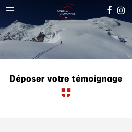
Location
hébergement
ski
Courchevel
&
Méribel
Déposer votre témoignage